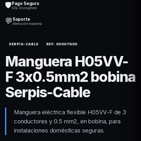
🛡️
Pago Seguro
SSL Encrypted
💬
Soporte
Atención experta
SERPIS-CABLE
REF: 00007600
Manguera H05VV-
F 3x0.5mm2 bobina
Serpis-Cable
Manguera eléctrica flexible H05VV-F de 3
conductores y 0.5 mm2, en bobina, para
instalaciones domésticas seguras.