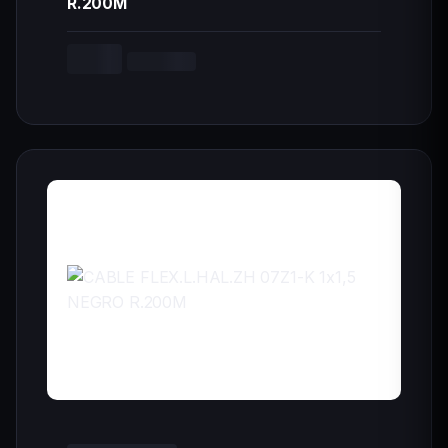
R.200M
--,-- €
Cargando...