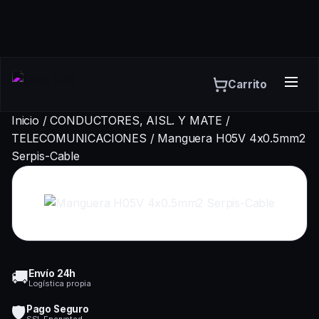
Carrito
Inicio
/
CONDUCTORES, AISL. Y MATE
/
TELECOMUNICACIONES
/
Manguera H05V 4x0.5mm2
Serpis-Cable
🚚
Envío 24h
Logística propia
🛡️
Pago Seguro
SSL Encrypted