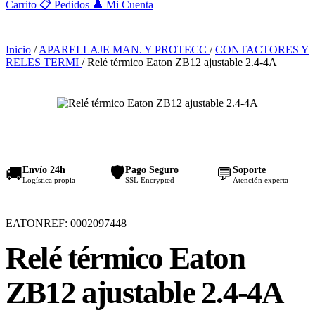
Carrito
📋
Pedidos
👤
Mi Cuenta
Inicio
/
APARELLAJE MAN. Y PROTECC
/
CONTACTORES Y
RELES TERMI
/
Relé térmico Eaton ZB12 ajustable 2.4-4A
🛡️
Envío 24h
Pago Seguro
Soporte
🚚
💬
Logística propia
SSL Encrypted
Atención experta
EATON
REF: 0002097448
Relé térmico Eaton
ZB12 ajustable 2.4-4A