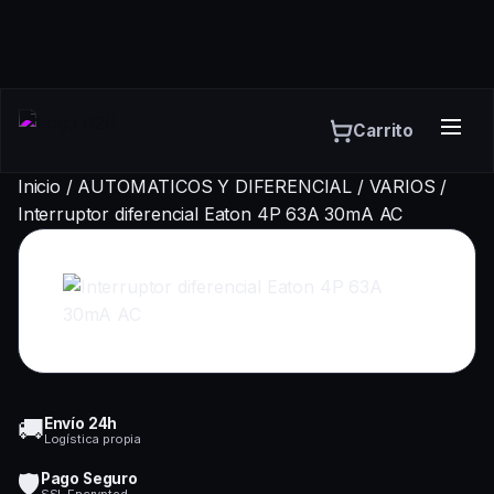
Carrito
Inicio
/
AUTOMATICOS Y DIFERENCIAL
/
VARIOS
/
Interruptor diferencial Eaton 4P 63A 30mA AC
🚚
Envío 24h
Logística propia
🛡️
Pago Seguro
SSL Encrypted