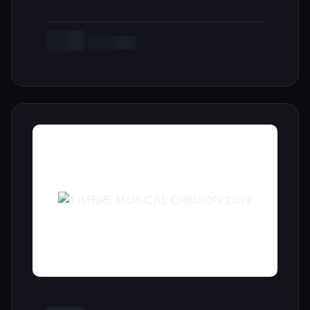
--,-- €
Cargando...