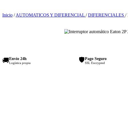
Inicio
/
AUTOMATICOS Y DIFERENCIAL
/
DIFERENCIALES
/
🛡️
Envío 24h
Pago Seguro
🚚
Logística propia
SSL Encrypted