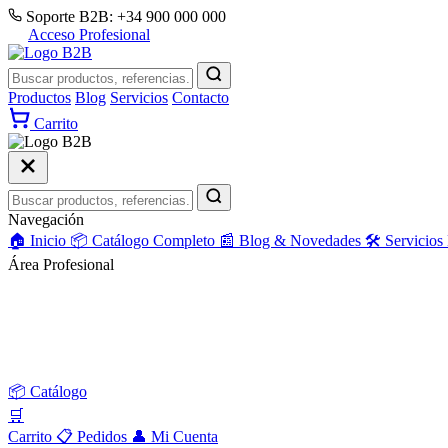
Soporte B2B: +34 900 000 000
Acceso Profesional
Productos
Blog
Servicios
Contacto
Carrito
Navegación
🏠
Inicio
📦
Catálogo Completo
📰
Blog & Novedades
🛠️
Servicio
Área Profesional
📦
Catálogo
🛒
Carrito
📋
Pedidos
👤
Mi Cuenta