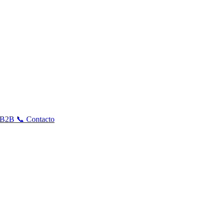
s B2B
📞
Contacto
Acceso Profesional
Solicitar Alta B2B