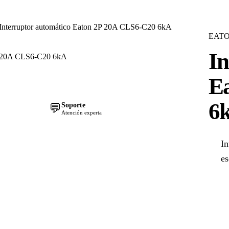
Interruptor automático Eaton 2P 20A CLS6-C20 6kA
EAT
In
E
6
Soporte
💬
Atención experta
In
es