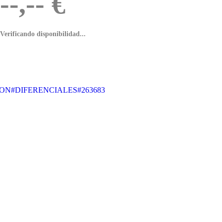
--,-- €
Verificando disponibilidad...
TON
#DIFERENCIALES
#263683
.