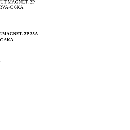
T.MAGNET. 2P 25A
C 6KA
.