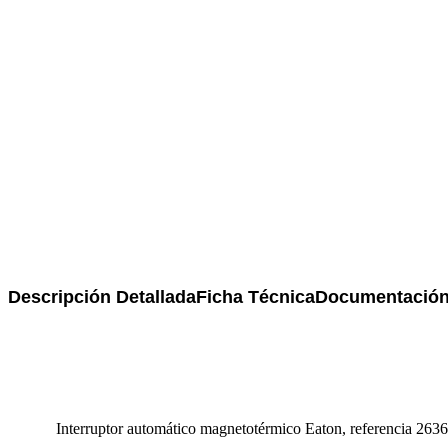
Descripción Detallada
Ficha Técnica
Documentación
Interruptor automático magnetotérmico Eaton, referencia 263