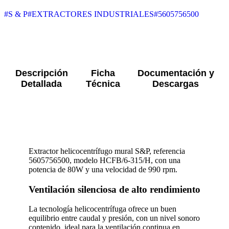
#S & P
#EXTRACTORES INDUSTRIALES
#5605756500
Descripción
Ficha
Documentación y
Detallada
Técnica
Descargas
Extractor helicocentrífugo mural S&P, referencia
5605756500, modelo HCFB/6-315/H, con una
potencia de 80W y una velocidad de 990 rpm.
Ventilación silenciosa de alto rendimiento
La tecnología helicocentrífuga ofrece un buen
equilibrio entre caudal y presión, con un nivel sonoro
contenido, ideal para la ventilación continua en