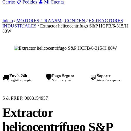
Carrito
📋
Pedidos
👤
Mi Cuenta
Inicio
/
MOTORES, TRANSM., CONDEN
/
EXTRACTORES
INDUSTRIALES
/
Extractor helicocentrífugo S&P HCFB/6-315/H
80W
🛡️
Envío 24h
Pago Seguro
Soporte
🚚
💬
Logística propia
SSL Encrypted
Atención experta
S & P
REF: 0003154937
Extractor
helicocentrífugo S&P