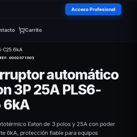
Acceso Profesional
ntacto
Carrito
6-C25 6kA
REF: 0002071003
erruptor automático
on 3P 25A PLS6-
 6kA
totérmico Eaton de 3 polos y 25A con poder
te 6kA, protección fiable para equipos