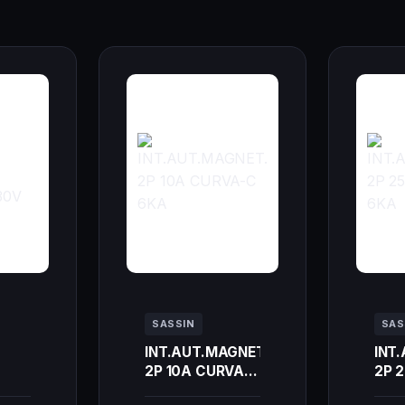
SASSIN
SAS
INT.AUT.MAGNET.
INT
2P 10A CURVA-C
2P 
30V
6KA
C 6