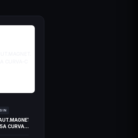
SIN
.AUT.MAGNET.
25A CURVA-
KA