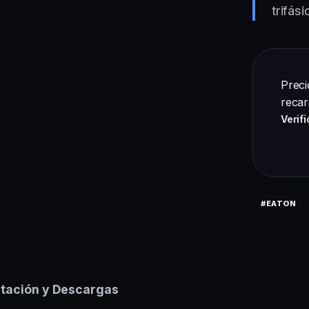
trifási
Preci
recar
Verifi
#EATON
ación y Descargas