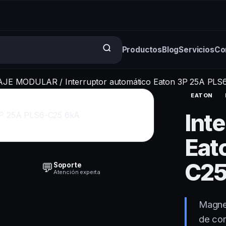
Productos
Blog
Servicios
Co
AJE MODULAR
/
Interruptor automático Eaton 3P 25A PLS
EATON
Int
Eat
C25
💬
Soporte
Atención experta
Magne
de cor