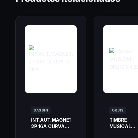
SASSIN
ORBIS
INT.AUT.MAGNET.
TIMBRE
2P 16A CURVA-C
MUSICAL
6KA
ORBISON 2